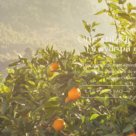
Ofte stillede
Få svar på
Vi har samlet de mest almind
du søger. Uanset om du vi
detaljer, er vo
LÆS VORES FAQ