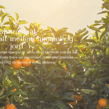
 spørgsmål
 alt mellem himmel og
jord
elige spørgsmål, så du nemt kan finde svar på det,
l vide mere om processen, priser eller praktiske
res FAQ din genvej til hurtig afklaring.