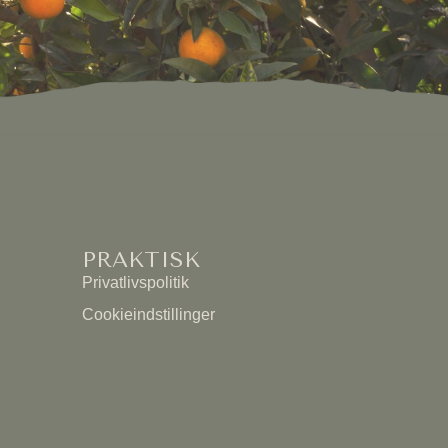
PRAKTISK
Privatlivspolitik
Cookieindstillinger