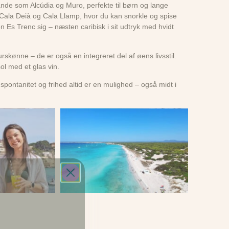
nde som Alcúdia og Muro, perfekte til børn og lange
Cala Deià og Cala Llamp, hvor du kan snorkle og spise
 Es Trenc sig – næsten caribisk i sit udtryk med hvidt
rskønne – de er også en integreret del af øens livsstil.
ol med et glas vin.
 spontanitet og frihed altid er en mulighed – også midt i
dig