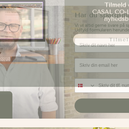
CASAL CO-
nyhedsb
Har du spørgsmål
Vi vil altid gerne svare på 
Udfyld formularen herunder,
Tilmel
Navn
Email
Tlf nummer