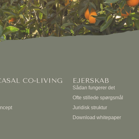
ASAL CO-LIVING
EJERSKAB
Sådan fungerer det
Ofte stillede spørgsmål
oncept
Juridisk struktur
Download whitepaper