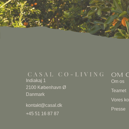
OM C
Indiakaj 1
Om os
2100 København Ø
Teamet
Danmark
Vores k
kontakt@casal.dk
Presse
+45 51 16 87 87