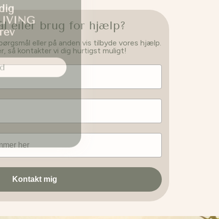
LIVING
rev
 eller brug for hjælp?
spørgsmål eller på anden vis tilbyde vores hjælp.
 så kontakter vi dig hurtigst muligt!
d
Kontakt mig