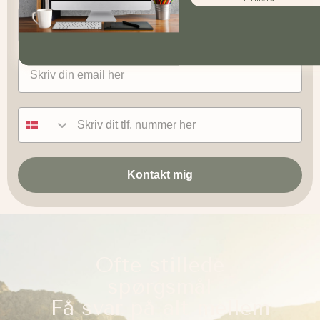
Navn
Email
Tlf nummer
Kontakt mig
Ofte stillede
spørgsmål
Få svar på alt mellem