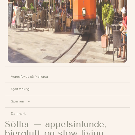
Vores fokus på Mallorca
Sydfrankrig
Spanien
Danmark
Sóller – appelsinlunde,
bjergluft og slow living