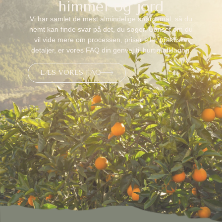
himmel og jord
Vi har samlet de mest almindelige spørgsmål, så du
nemt kan finde svar på det, du søger. Uanset om du
vil vide mere om processen, priser eller praktiske
detaljer, er vores FAQ din genvej til hurtig afklaring.
LÆS VORES FAQ