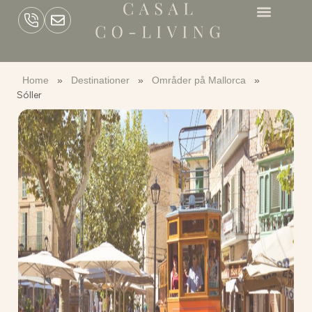
Home
»
Destinationer
»
Områder på Mallorca
»
Sóller