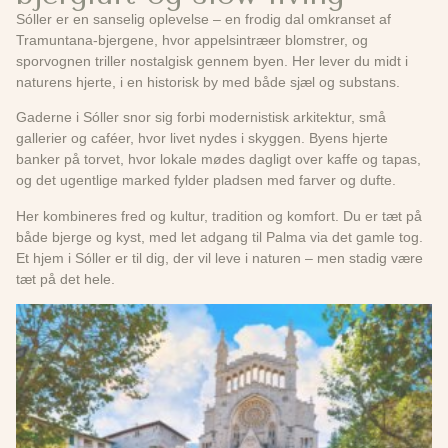
Sóller er en sanselig oplevelse – en frodig dal omkranset af
Tramuntana-bjergene, hvor appelsintræer blomstrer, og
sporvognen triller nostalgisk gennem byen. Her lever du midt i
naturens hjerte, i en historisk by med både sjæl og substans.
Gaderne i Sóller snor sig forbi modernistisk arkitektur, små
gallerier og caféer, hvor livet nydes i skyggen. Byens hjerte
banker på torvet, hvor lokale mødes dagligt over kaffe og tapas,
og det ugentlige marked fylder pladsen med farver og dufte.
Her kombineres fred og kultur, tradition og komfort. Du er tæt på
både bjerge og kyst, med let adgang til Palma via det gamle tog.
Et hjem i Sóller er til dig, der vil leve i naturen – men stadig være
tæt på det hele.