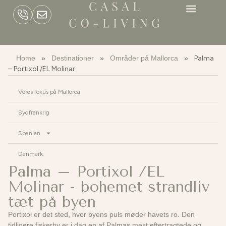
Home
»
Destinationer
»
Områder på Mallorca
»
Palma
– Portixol /EL Molinar
Vores fokus på Mallorca
Sydfrankrig
Spanien
Danmark
Palma – Portixol /EL
Molinar - bohemet strandliv
tæt på byen
Portixol er det sted, hvor byens puls møder havets ro. Den
tidligere fiskerby er i dag en af Palmas mest eftertragtede og