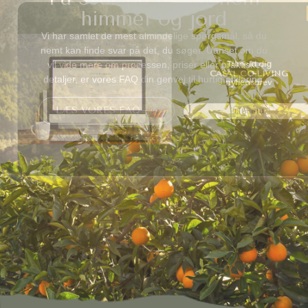
himmel og jord
Vi har samlet de mest almindelige spørgsmål, så du
nemt kan finde svar på det, du søger. Uanset om du
Tilmeld dig
vil vide mere om processen, priser eller praktiske
CASAL CO-LIVING
nyhedsbrev
detaljer, er vores FAQ din genvej til hurtig afklaring.
Tilmeld
LÆS VORES FAQ