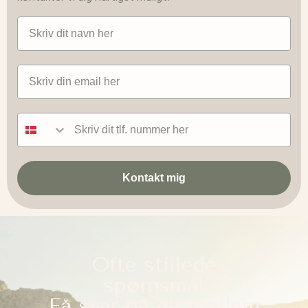
Navn
Email
Tlf nummer
Kontakt mig
Ofte stillede
spørgsmål
Få svar på alt mellem