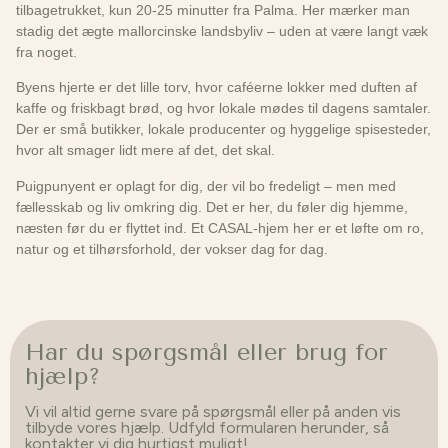
tilbagetrukket, kun 20-25 minutter fra Palma. Her mærker man
stadig det ægte mallorcinske landsbyliv – uden at være langt væk
fra noget.
Byens hjerte er det lille torv, hvor caféerne lokker med duften af
kaffe og friskbagt brød, og hvor lokale mødes til dagens samtaler.
Der er små butikker, lokale producenter og hyggelige spisesteder,
hvor alt smager lidt mere af det, det skal.
Puigpunyent er oplagt for dig, der vil bo fredeligt – men med
fællesskab og liv omkring dig. Det er her, du føler dig hjemme,
næsten før du er flyttet ind. Et CASAL-hjem her er et løfte om ro,
natur og et tilhørsforhold, der vokser dag for dag.
Har du spørgsmål eller brug for
hjælp?
Vi vil altid gerne svare på spørgsmål eller på anden vis
tilbyde vores hjælp. Udfyld formularen herunder, så
kontakter vi dig hurtigst muligt!