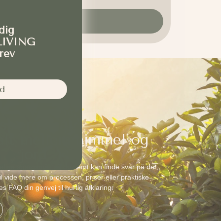
Kontakt mig
dig
LIVING
rev
d
 spørgsmål
 alt mellem himmel og
jord
elige spørgsmål, så du nemt kan finde svar på det,
l vide mere om processen, priser eller praktiske
res FAQ din genvej til hurtig afklaring.