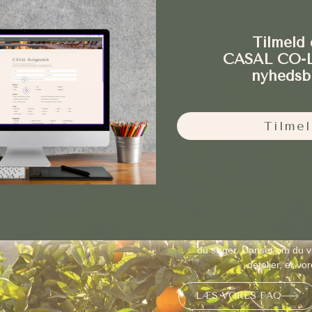
Tilmeld 
CASAL CO-
nyhedsb
Tilmel
Ofte stillede
Få svar på
Vi har samlet de mest almind
du søger. Uanset om du vi
detaljer, er vo
LÆS VORES FAQ