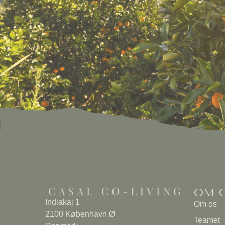
OM C
Indiakaj 1
Om os
2100 København Ø
Teamet