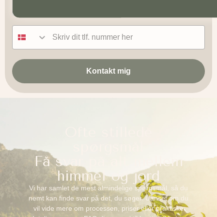
Tlf nummer
Kontakt mig
Ofte stillede
spørgsmål
Få svar på alt mellem
himmel og jord
Vi har samlet de mest almindelige spørgsmål, så du
nemt kan finde svar på det, du søger. Uanset om du
vil vide mere om processen, priser eller praktiske