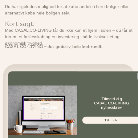
Du har ligeledes mulighed for at købe andele i flere boliger eller
alternativt købe hele boligen selv.
Kort sagt:
Med CASAL CO-LIVING får du ikke kun et hjem i solen – du får et
frirum, et fællesskab og en investering i både livskvalitet og
økonomisk tryghed.
CASAL CO-LIVING – det gode liv, hele året rundt.
Har du spørgsmål eller brug for
hjælp?
Vi vil altid gerne svare på spørgsmål eller på anden vis
tilbyde vores hjælp. Udfyld formularen herunder, så
Tilmeld dig
kontakter vi dig hurtigst muligt!
CASAL CO-LIVING
nyhedsbrev
Navn
Tilmeld
Email