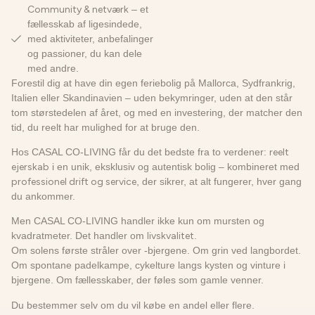
Community & netværk
– et
fællesskab af ligesindede,
med aktiviteter, anbefalinger
og passioner, du kan dele
med andre.
Forestil dig at have din egen feriebolig på Mallorca, Sydfrankrig,
Italien eller Skandinavien – uden bekymringer, uden at den står
tom størstedelen af året, og med en investering, der matcher den
tid, du reelt har mulighed for at bruge den.
Hos CASAL CO-LIVING får du det bedste fra to verdener:
reelt
ejerskab
i en unik, eksklusiv og autentisk bolig – kombineret med
professionel drift og service
, der sikrer, at alt fungerer, hver gang
du ankommer.
Men CASAL CO-LIVING handler ikke kun om mursten og
kvadratmeter. Det handler om
livskvalitet
.
Om solens første stråler over -bjergene. Om grin ved langbordet.
Om spontane padelkampe, cykelture langs kysten og vinture i
bjergene. Om fællesskaber, der føles som gamle venner.
Du bestemmer selv om du vil købe en andel eller flere.