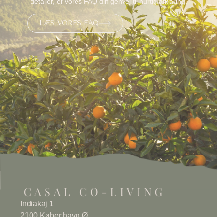
detaljer, er vores FAQ din genvej til hurtig afklaring.
LÆS VORES FAQ
Indiakaj 1
2100 København Ø