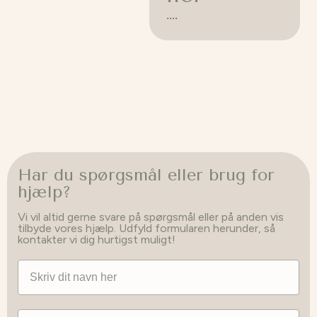
....
Har du spørgsmål eller brug for
hjælp?
Vi vil altid gerne svare på spørgsmål eller på anden vis
tilbyde vores hjælp. Udfyld formularen herunder, så
kontakter vi dig hurtigst muligt!
Navn
Email