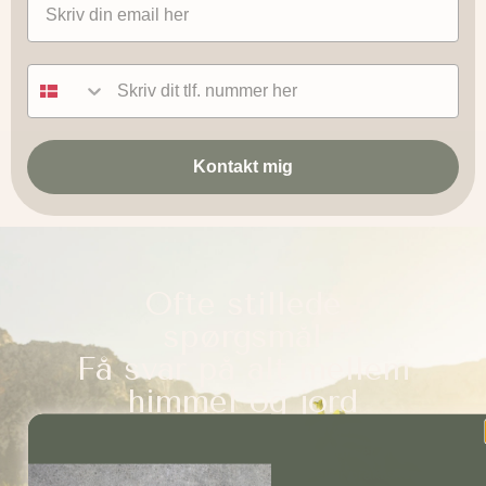
Tlf nummer
Kontakt mig
Ofte stillede
spørgsmål
Få svar på alt mellem
himmel og jord
Vi har samlet de mest almindelige spørgsmål, så du
nemt kan finde svar på det, du søger. Uanset om du
vil vide mere om processen, priser eller praktiske