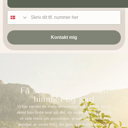
Tlf nummer
Kontakt mig
Ofte stillede
spørgsmål
Få svar på alt mellem
himmel og jord
Vi har samlet de mest almindelige spørgsmål, så du
nemt kan finde svar på det, du søger. Uanset om du
vil vide mere om processen, priser eller praktiske
detaljer, er vores FAQ din genvej til hurtig afklaring.