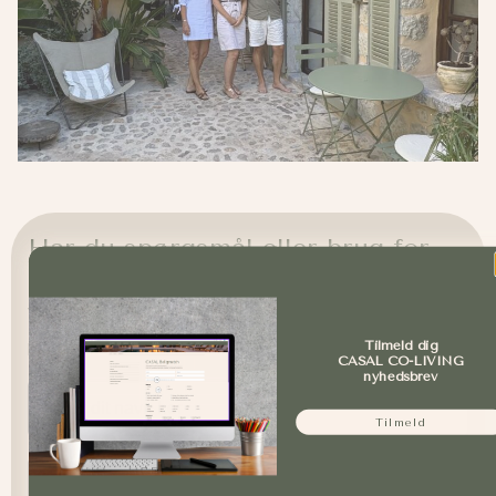
Har du spørgsmål eller brug for
hjælp?
Vi vil altid gerne svare på spørgsmål eller på anden vis
tilbyde vores hjælp. Udfyld formularen herunder, så
Tilmeld dig
kontakter vi dig hurtigst muligt!
CASAL CO-LIVING
nyhedsbrev
Navn
Tilmeld
Email